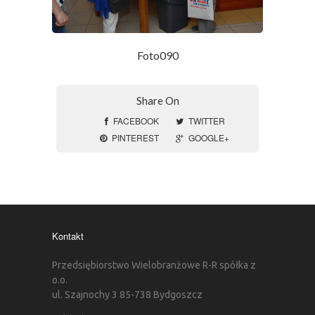
Foto090
Share On
FACEBOOK
TWITTER
PINTEREST
GOOGLE+
Kontakt
Przedsiębiorstwo Wielobranżowe R-R spółka z
o.o.
ul. Szajnochy 3 85-738 Bydgoszcz