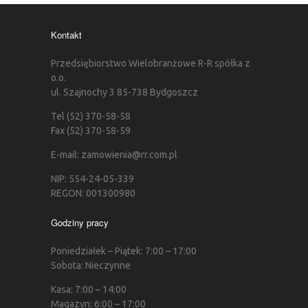
Kontakt
Przedsiębiorstwo Wielobranżowe R-R spółka z
o.o.
ul. Szajnochy 3 85-738 Bydgoszcz
Tel (52) 370-58-58
Fax (52) 370-58-59
E-mail: zamowienia@rr.com.pl
NIP: 554-24-05-339
REGON: 001300980
Godziny pracy
Poniedziałek – Piątek: 7:00 – 17:00
Sobota: Nieczynne
Kasa: 7:00 – 14:00
Magazyn: 6:00 – 17:00