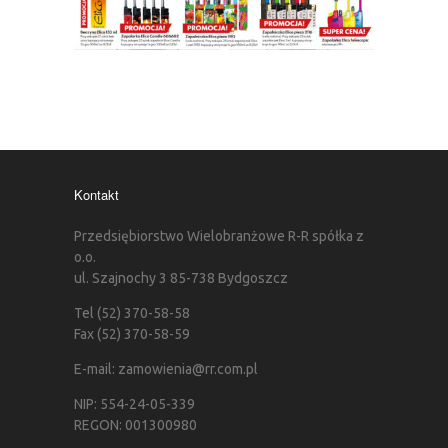
Kontakt
Przedsiębiorstwo Wielobranżowe R-R spółka z
o.o.
ul. Szajnochy 3 85-738 Bydgoszcz
Tel (52) 370-58-58
Fax (52) 370-58-59
E-mail: zamowienia@rr.com.pl
NIP: 554-24-05-339
REGON: 001300980