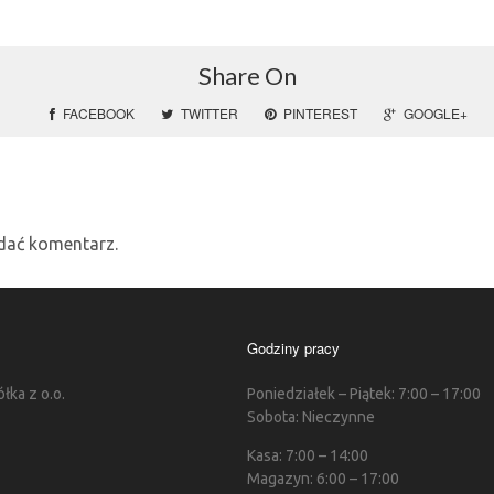
Share On
FACEBOOK
TWITTER
PINTEREST
GOOGLE+
dać komentarz.
Godziny pracy
ka z o.o.
Poniedziałek – Piątek: 7:00 – 17:00
Sobota: Nieczynne
Kasa: 7:00 – 14:00
Magazyn: 6:00 – 17:00