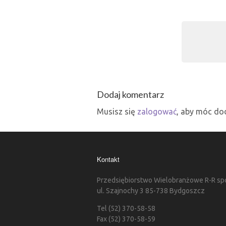
Dodaj komentarz
Musisz się
zalogować
, aby móc do
Kontakt
Przedsiębiorstwo Wielobranżowe R-R spół
ul. Szajnochy 3 85-738 Bydgoszcz
Tel (52) 370-58-58
Fax (52) 370-58-59