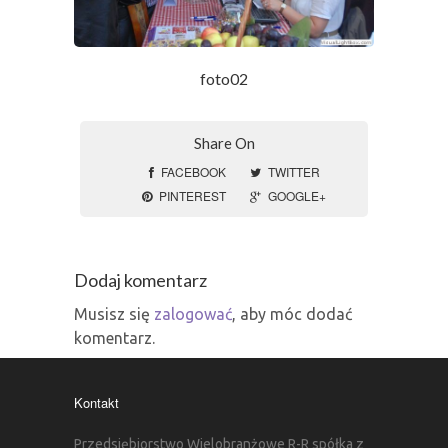
foto02
Share On
FACEBOOK
TWITTER
PINTEREST
GOOGLE+
Dodaj komentarz
Musisz się
zalogować
, aby móc dodać
komentarz.
Kontakt
Przedsiębiorstwo Wielobranżowe R-R spółka z