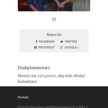
55
Share On
FACEBOOK
TWITTER
PINTEREST
GOOGLE+
Dodaj komentarz
Musisz się
zalogować
, aby móc dodać
komentarz.
Kontakt
Przedsiębiorstwo Wielobranżowe R-R spółka z